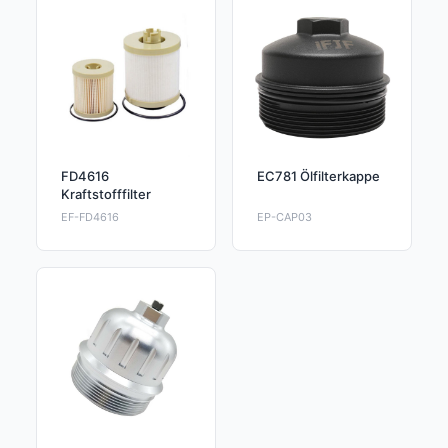
FD4616
EC781 Ölfilterkappe
Kraftstofffilter
EF-FD4616
EP-CAP03