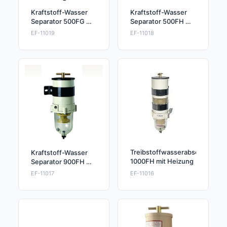
Kraftstoff-Wasser
Kraftstoff-Wasser
Separator 500FG mit
Separator 500FH mit
Heizung
Heizung
EF-11019
EF-11018
Treibstoffwasserabscheider
Kraftstoff-Wasser
1000FH mit Heizung
Separator 900FH mit
Heizung
EF-11017
EF-11016