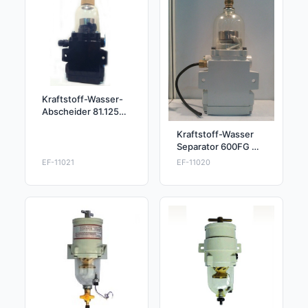
Kraftstoff-Wasser-
Abscheider 81.12501
6084 mit Heizung
Kraftstoff-Wasser
Separator 600FG mit
Heizung
EF-11021
EF-11020